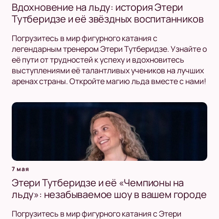
Вдохновение на льду: история Этери
Тутберидзе и её звёздных воспитанников
Погрузитесь в мир фигурного катания с
легендарным тренером Этери Тутберидзе. Узнайте о
её пути от трудностей к успеху и вдохновитесь
выступлениями её талантливых учеников на лучших
аренах страны. Откройте магию льда вместе с нами!
7 мая
Этери Тутберидзе и её «Чемпионы на
льду»: незабываемое шоу в вашем городе
Погрузитесь в мир фигурного катания с Этери