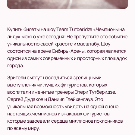
Купить билеты на шоу Team Tutberidze «Чемпионы на
льду» можно уже сегодня! Не пропустите это событие
уникальное по своей красоте и масштабу. Шоу
состоится на арене Сибирь-Арены, которая является
одной из самых современных и просторных площадок
города.
Зрители смогут насладиться зрелищными
выступлениями лучших фигуристов, которых
воспитали именитые тренеры Этери Тутберидзе,
Сергей Дудаков и Даниил Глейхенгауз. Это
уникальная возможность увидеть на одной сцене
настоящих чемпионов и знаковых фигуристов,
которые завоевали сердца миллионов поклонников
по всему миру.