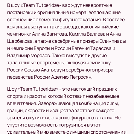
В шоу «Team Tutberidze» вас ждут невероятные
постановки и оригинальные номера, воплощающие
сложнейшие элементы фигурного катания. В составе
команды выступят такие звезды, как олимпийские
чемпионки Алина Загитова, Камила Валиева и Анна
Щербакова, а также серебряные призеры Олимпиады
и чемпионы Европы и России Евгения Тарасова и
Владимир Морозов. Также выступят и другие
талантливые спортсмены, включая чемпионку
России Софью Акатьеву и серебряного призера
первенства России Аделию Петросян.
Шоу «Team Tutberidze» - это настоящий праздник
спорта и красоты, который оставит незабываемые
впечатления. Завораживающая комбинация силы,
грации, скорости и изящества заставит каждого
зрителя ощутить всю магию фигурного катания. Не
упустите возможность погрузиться в этот
удивительный мир вместе с лучшими спортсменами и