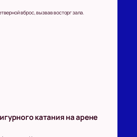
тверной вброс, вызвав восторг зала.
фигурного катания на арене