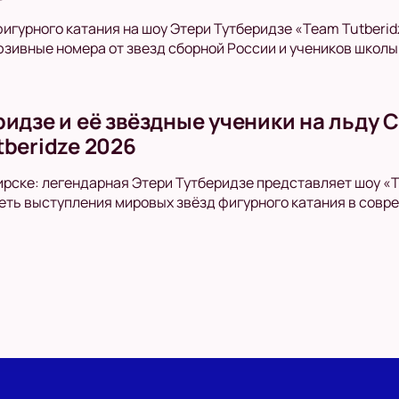
фигурного катания на шоу Этери Тутберидзе «Team Tutberi
зивные номера от звезд сборной России и учеников школы
ридзе и её звёздные ученики на льду
tberidze 2026
рске: легендарная Этери Тутберидзе представляет шоу «T
еть выступления мировых звёзд фигурного катания в совр