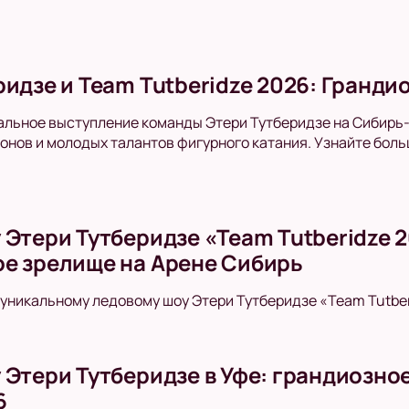
ридзе и Team Tutberidze 2026: Гранд
альное выступление команды Этери Тутберидзе на Сибирь
нов и молодых талантов фигурного катания. Узнайте больш
 Этери Тутберидзе «Team Tutberidze 
е зрелище на Арене Сибирь
уникальному ледовому шоу Этери Тутберидзе «Team Tutber
 Этери Тутберидзе в Уфе: грандиозно
6