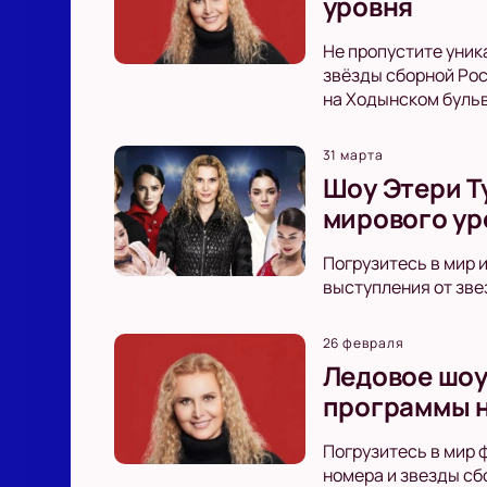
уровня
Не пропустите уник
звёзды сборной Рос
на Ходынском буль
31 марта
Шоу Этери Т
мирового ур
Погрузитесь в мир 
выступления от зве
26 февраля
Ледовое шоу
программы н
Погрузитесь в мир 
номера и звезды сб