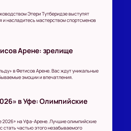
уководством Этери Тутберидзе выступят
ия и насладитесь мастерством спортсменов
тисов Арене: зрелище
льду» в Фетисов Арене. Вас ждут уникальные
абываемые эмоции и впечатления.
2026» в Уфе: Олимпийские
ze 2026» на Уфа-Арене. Лучшие олимпийские
нс стать частью этого незабываемого