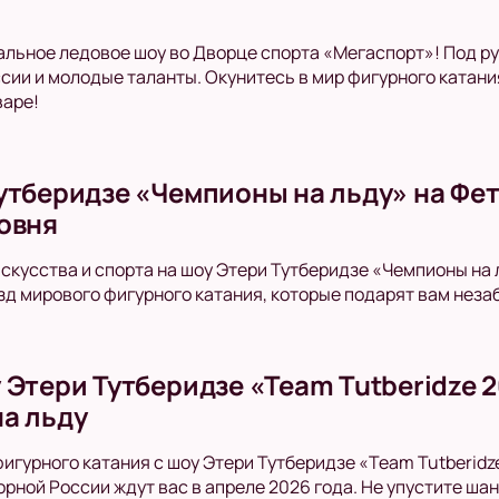
альное ледовое шоу во Дворце спорта «Мегаспорт»! Под р
сии и молодые таланты. Окунитесь в мир фигурного катан
варе!
утберидзе «Чемпионы на льду» на Фе
овня
искусства и спорта на шоу Этери Тутберидзе «Чемпионы на 
зд мирового фигурного катания, которые подарят вам нез
 Этери Тутберидзе «Team Tutberidze 
а льду
фигурного катания с шоу Этери Тутберидзе «Team Tutberid
орной России ждут вас в апреле 2026 года. Не упустите ша