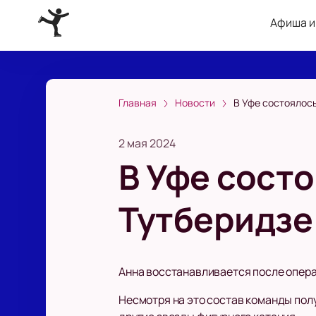
Афиша и
Главная
Новости
В Уфе состоялос
2 мая 2024
В Уфе сост
Тутберидзе
Анна восстанавливается после опера
Несмотря на это состав команды пол