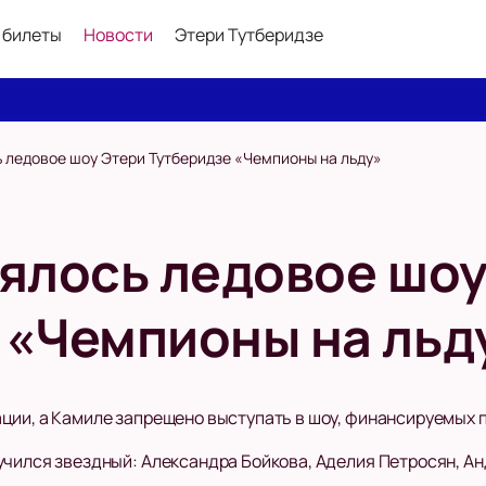
 билеты
Новости
Этери Тутберидзе
ь ледовое шоу Этери Тутберидзе «Чемпионы на льду»
оялось ледовое шо
 «Чемпионы на льд
ции, а Камиле запрещено выступать в шоу, финансируемых п
учился звездный: Александра Бойкова, Аделия Петросян, Ан