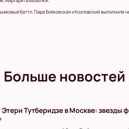
ов, Маргарита Базылюк.
жковый баттл. Пара Бойковская и Козловский выполнила че
Больше новостей
 Этери Тутберидзе в Москве: звезды 
»