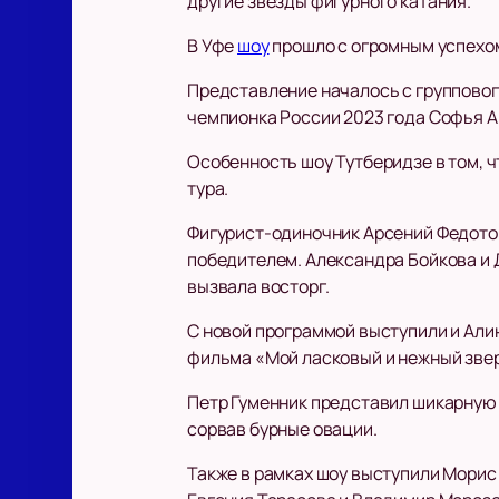
другие звезды фигурного катания.
В Уфе
шоу
прошло с огромным успехом
Представление началось с групповог
чемпионка России 2023 года Софья А
Особенность шоу Тутберидзе в том, ч
тура.
Фигурист-одиночник Арсений Федотов
победителем. Александра Бойкова и 
вызвала восторг.
С новой программой выступили и Алин
фильма «Мой ласковый и нежный звер
Петр Гуменник представил шикарную 
сорвав бурные овации.
Также в рамках шоу выступили Морис