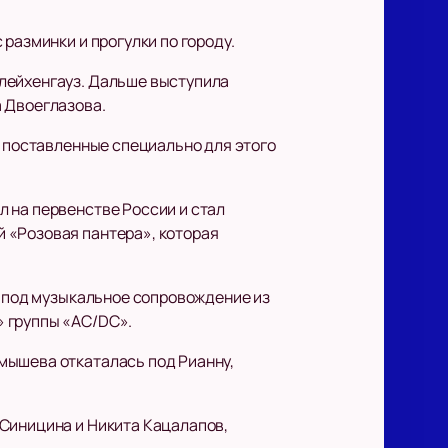
разминки и прогулки по городу.
Глейхенгауз. Дальше выступила
а Двоеглазова.
и поставленные специально для этого
 на первенстве России и стал
 «Розовая пантера», которая
а под музыкальное сопровождение из
» группы «AC/DC».
мышева откаталась под Рианну,
 Синицина и Никита Кацалапов,