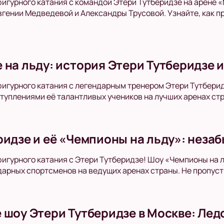
фигурного катания с командой Этери Тутберидзе на арене
вгении Медведевой и Александры Трусовой. Узнайте, как 
 на льду: история Этери Тутберидзе 
фигурного катания с легендарным тренером Этери Тутберидзе
туплениями её талантливых учеников на лучших аренах стр
ридзе и её «Чемпионы на льду»: неза
фигурного катания с Этери Тутберидзе! Шоу «Чемпионы на 
арных спортсменов на ведущих аренах страны. Не пропуст
 шоу Этери Тутберидзе в Москве: Ле