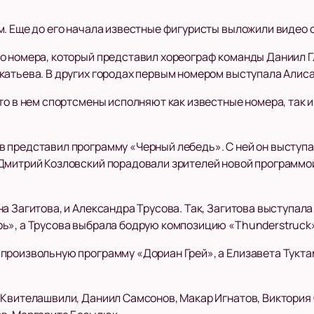
. Еще до его начала известные фигуристы выложили видео с 
о номера, который представил хореограф команды Даниил 
катьева. В других городах первым номером выступала Алис
то в нем спортсмены исполняют как известные номера, так 
 представил программу «Черный лебедь». С ней он выступал
Дмитрий Козловский порадовали зрителей новой программой
а Загитова, и Александра Трусова. Так, Загитова выступал
ь», а Трусова выбрала бодрую композицию «Thunderstruck
произвольную программу «Дориан Грей», а Елизавета Тукта
 Квителашвили, Даниил Самсонов, Макар Игнатов, Виктория