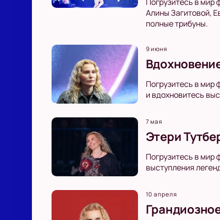
Погрузитесь в мир 
Алины Загитовой, Е
полные трибуны.
9 июня
Вдохновение
Погрузитесь в мир 
и вдохновитесь выс
7 мая
Этери Тутбе
Погрузитесь в мир 
выступления легенд
10 апреля
Грандиозное