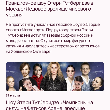
Грандиозное шоу Этери Тутберидзе в
Москве: Ледовое зрелище мирового
уровня
Не пропустите уникальное ледовое шоу во Дворце
спорта «Мегаспорт»! Под руководством Этери
Тутберидзе выступят звёзды сборной России и
молодые таланты. Окунитесь в мир фигурного
катания и насладитесь мастерством спортсменов
на Ходынском бульваре!
31 марта
Шоу Этери Тутберидзе «Чемпионы на
льду» на Фетисов Арене: зрелище