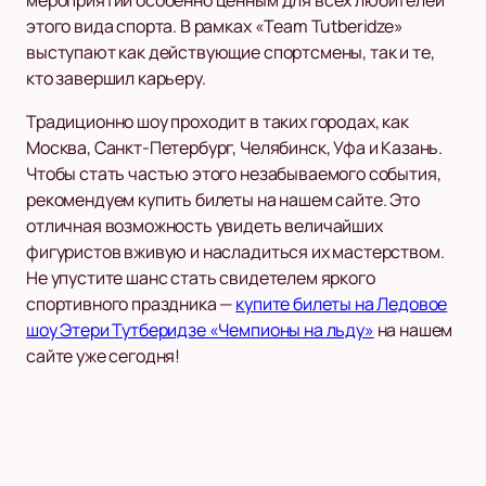
мероприятий особенно ценным для всех любителей
этого вида спорта. В рамках «Team Tutberidze»
выступают как действующие спортсмены, так и те,
кто завершил карьеру.
Традиционно шоу проходит в таких городах, как
Москва, Санкт-Петербург, Челябинск, Уфа и Казань.
Чтобы стать частью этого незабываемого события,
рекомендуем купить билеты на нашем сайте. Это
отличная возможность увидеть величайших
фигуристов вживую и насладиться их мастерством.
Не упустите шанс стать свидетелем яркого
спортивного праздника —
купите билеты на Ледовое
шоу Этери Тутберидзе «Чемпионы на льду»
на нашем
сайте уже сегодня!