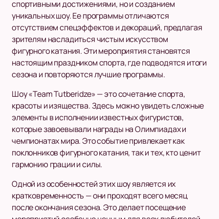
спортивными достижениями, но и созданием
уникальных шоу. Ее программы отличаются
отсутствием спецэффектов и декораций, предлагая
зрителям насладиться чистым искусством
фигурного катания. Эти мероприятия становятся
настоящим праздником спорта, где подводятся итоги
сезона и повторяются лучшие программы.
Шоу «Team Tutberidze» — это сочетание спорта,
красоты и изящества. Здесь можно увидеть сложные
элементы в исполнении известных фигуристов,
которые завоевывали награды на Олимпиадах и
чемпионатах мира. Это событие привлекает как
поклонников фигурного катания, так и тех, кто ценит
гармонию грации и силы.
Одной из особенностей этих шоу является их
кратковременность — они проходят всего месяц
после окончания сезона. Это делает посещение